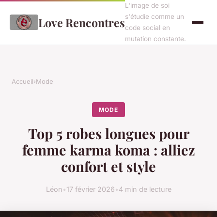
L'image de soi
s'étudie comme un
Love Rencontres
code social en
mutation constante.
Accueil
›
Mode
MODE
Top 5 robes longues pour
femme karma koma : alliez
confort et style
Léon
•
17 février 2026
•
4 min de lecture