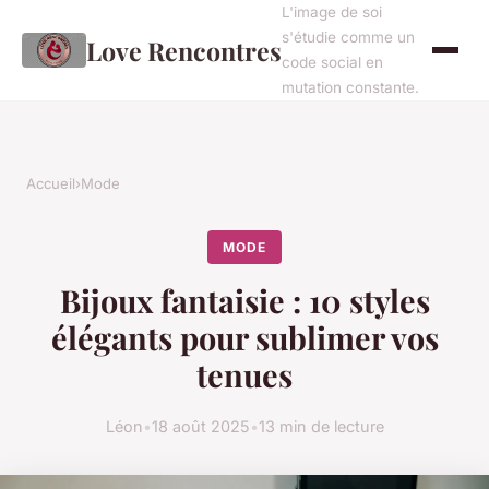
L'image de soi
s'étudie comme un
Love Rencontres
code social en
mutation constante.
Accueil
›
Mode
MODE
Bijoux fantaisie : 10 styles
élégants pour sublimer vos
tenues
Léon
•
18 août 2025
•
13 min de lecture