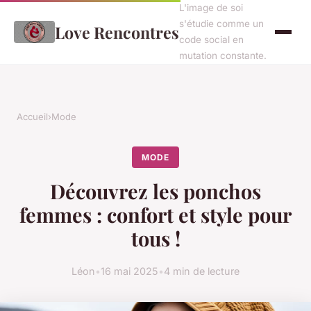
L'image de soi
s'étudie comme un
Love Rencontres
code social en
mutation constante.
Accueil
›
Mode
MODE
Découvrez les ponchos
femmes : confort et style pour
tous !
Léon
•
16 mai 2025
•
4 min de lecture