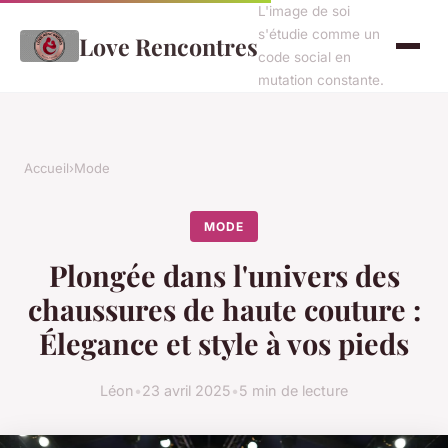
L'image de soi
s'étudie comme un
Love Rencontres
code social en
mutation constante.
Accueil
›
Mode
MODE
Plongée dans l'univers des
chaussures de haute couture :
Élegance et style à vos pieds
Léon
•
23 avril 2025
•
5 min de lecture